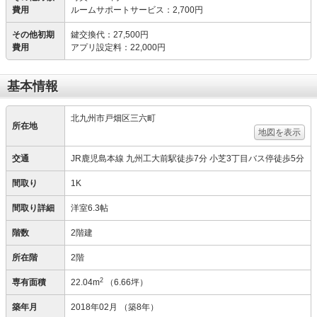
費用
ルームサポートサービス
：
2,700円
その他初期
鍵交換代
：
27,500円
費用
アプリ設定料
：
22,000円
基本情報
北九州市戸畑区三六町
所在地
地図を表示
交通
JR鹿児島本線 九州工大前駅徒歩7分 小芝3丁目バス停徒歩5分
間取り
1K
間取り詳細
洋室6.3帖
階数
2階建
所在階
2階
2
専有面積
22.04m
（6.66坪）
築年月
2018年02月
（築8年）