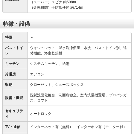
（スーパー）スピナ 約598m
（金融機関）千防郵便局 約714m
特徴・設備
特徴
－
バス・トイ
ウォシュレット、温水洗浄便座、水洗、バス・トイレ別、追
レ
焚機能、浴室乾燥機
キッチン
システムキッチン、給湯
冷暖房
エアコン
収納
クローゼット、シューズボックス
洗髪洗面化粧台、洗面所独立、室内洗濯機置場、プロパンガ
設備・機能
ス、ロフト
セキュリテ
オートロック
ィ
TV・通信
インターネット有（無料）、インターホン有（モニター付）