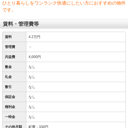
ひとり暮らしをワンランク快適にしたい方におすすめの物件
です。
賃料・管理費等
賃料
4.2万円
管理費
－
共益費
4,000円
敷金
なし
礼金
なし
敷引
なし
保証金
なし
権利金
なし
一時金
なし
その他月額
町費
：
330円