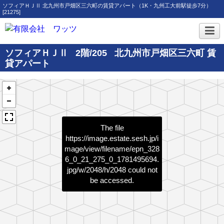
ソフィアＨＪⅡ 北九州市戸畑区三六町の賃貸アパート（1K・九州工大前駅徒歩7分）
[21275]
ソフィアＨＪⅡ
2階/205
北九州市戸畑区三六町 賃
貸アパート
The file
https://image.estate.sesh.jp/i
mage/view/filename/epn_328
6_0_21_275_0_1781495694.
jpg/w/2048/h/2048
could not
be accessed.