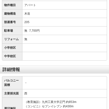
物件種目
アパート
建物構造
木造
部屋番号
205
駐車場
無
7,700円
リフォーム
無
小学校区
中学校区
詳細情報
バルコニー
－
面積
主要採光面
西
（教育施設）九州工業大学正門 約853m
（コンビニ）セブンイレブン 約430m
周辺施設