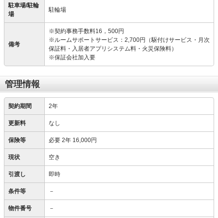
駐車場/駐輪
駐輪場
場
※契約事務手数料16，500円
※ルームサポートサービス：2,700円（駆付けサービス・月次
備考
保証料・入居者アプリシステム料・火災保険料）
※保証会社加入要
管理情報
契約期間
2年
更新料
なし
保険等
必要
2年 16,000円
現状
空き
引渡し
即時
条件等
－
物件番号
－