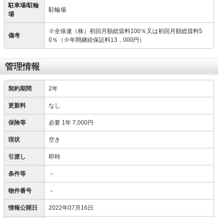
駐車場/駐輪
駐輪場
場
※全保連（株）初回月額総賃料100％又は初回月額総賃料5
備考
0％（※年間継続保証料13，000円）
管理情報
契約期間
2年
更新料
なし
保険等
必要
1年 7,000円
現状
空き
引渡し
即時
条件等
－
物件番号
－
情報公開日
2022年07月16日