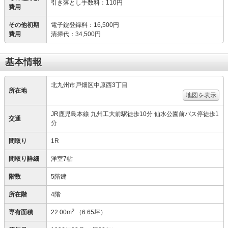
引き落とし手数料
：
110円
費用
その他初期
電子錠登録料
：
16,500円
費用
清掃代
：
34,500円
基本情報
北九州市戸畑区中原西3丁目
所在地
地図を表示
JR鹿児島本線 九州工大前駅徒歩10分 仙水公園前バス停徒歩1
交通
分
間取り
1R
間取り詳細
洋室7帖
階数
5階建
所在階
4階
2
専有面積
22.00m
（6.65坪）