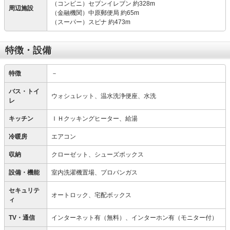
（コンビニ）セブンイレブン 約328m
周辺施設
（金融機関）中原郵便局 約65m
（スーパー）スピナ 約473m
特徴・設備
特徴
－
バス・トイ
ウォシュレット、温水洗浄便座、水洗
レ
キッチン
ＩＨクッキングヒーター、給湯
冷暖房
エアコン
収納
クローゼット、シューズボックス
設備・機能
室内洗濯機置場、プロパンガス
セキュリテ
オートロック、宅配ボックス
ィ
TV・通信
インターネット有（無料）、インターホン有（モニター付）