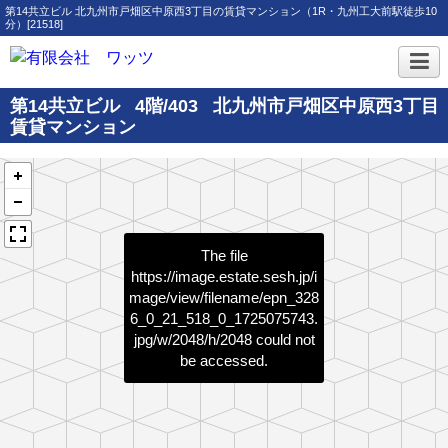
第14共立ビル 北九州市戸畑区中原西3丁目の賃貸マンション（1R・九州工大前駅徒歩10
分）[21518]
第14共立ビル
4階/403
北九州市戸畑区中原西3丁目
賃貸マンション
The file
https://image.estate.sesh.jp/i
mage/view/filename/epn_328
6_0_21_518_0_1725075743.
jpg/w/2048/h/2048
could not
be accessed.