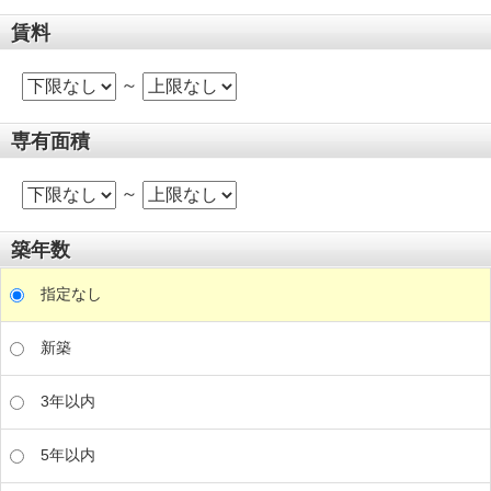
賃料
～
専有面積
～
築年数
指定なし
新築
3年以内
5年以内