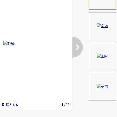
拡大する
1
/ 10