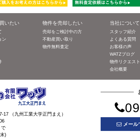
買いたい
物件を売却したい
当社について
て
売却をご検討中の方
スタッフ紹介
ョン
不動産買い取り
よくある質問
物件無料査定
お客様の声
WATZブログ
件
物件リクエス
会社概要
09
目7-17 （九州工業大学正門まえ）
06
メール
まで
末)