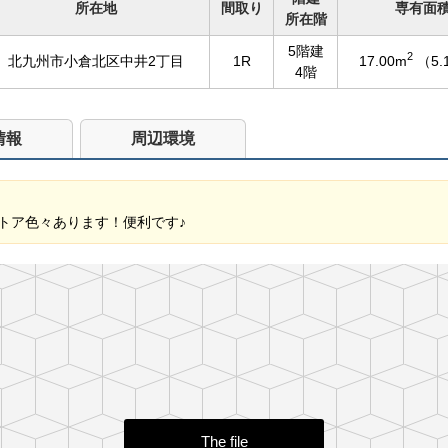
所在地
間取り
専有面
所在階
5階建
2
北九州市小倉北区中井2丁目
1R
17.00m
（5.
4階
情報
周辺環境
トア色々あります！便利です♪
The file