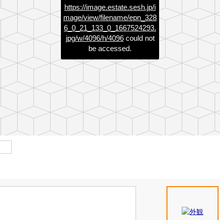
https://image.estate.sesh.jp/i
mage/view/filename/epn_328
6_0_21_133_0_1667524293.
jpg/w/4096/h/4096
could not
be accessed.