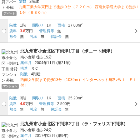
階数
2階建
九州工業大学東門まで徒歩９分（７２０ｍ） 西南女学院大学まで徒歩１
１分（８８０ｍ）
アパート
2
階数
1階
間取り
1K
面積
27.08m
賃料
3.8
万円
管理費等
無
敷金
無
礼金
無
保証金
無
北九州市小倉北区下到津1丁目（ボニート到津）
南小倉駅
徒歩15分
築年月
2004年11月
(築21年)
構造
ＲＣ
階数
4階建
西南女学院まで徒歩13分（1039ｍ）インターネット無料♪Ｗｉ－Ｆｉ
付！
マンション
2
階数
3階
間取り
1K
面積
25.20m
賃料
4.0
万円
管理費等
2,500円
敷金
無
礼金
無
保証金
無
北九州市小倉北区下到津2丁目（ラ・フェリス下到津）
南小倉駅
徒歩24分
築年月
2017年02月
(築9年)