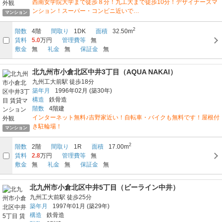
西南女学院大学まで徒歩８分！九工大まで徒歩10分！デザイナーズマ
ンション！スーパー・コンビニ近いで…
マンション
2
階数
4階
間取り
1DK
面積
32.50m
賃料
5.0
万円
管理費等
無
敷金
無
礼金
無
保証金
無
北九州市小倉北区中井3丁目（AQUA NAKAI）
九州工大前駅
徒歩18分
築年月
1996年02月
(築30年)
構造
鉄骨造
階数
4階建
インターネット無料♪吉野家近い！自転車・バイクも無料です！屋根付
き駐輪場！
マンション
2
階数
2階
間取り
1R
面積
17.00m
賃料
2.8
万円
管理費等
無
敷金
無
礼金
無
保証金
無
北九州市小倉北区中井5丁目（ビーライン中井）
九州工大前駅
徒歩25分
築年月
1997年01月
(築29年)
構造
鉄骨造