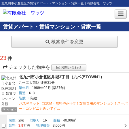
北九州市小倉北区の賃貸アパート・マンション・貸家一覧｜有限会社 ワッツ
賃貸アパート・賃貸マンション・貸家一覧
検索条件を変更
23
件
チェックした物件を
お問い合わせ
北九州市小倉北区井堀3丁目（九ペアTOWN1）
九州工大前駅
徒歩31分
築年月
1989年02月
(築37年)
構造
ＲＣ
階数
3階建
J:COMネット（320M）無料♪Wi-Fi付！女性専用のマンション！スーパ
ー・コンビニも近いです…
マンション
2
階数
2階
間取り
1R
面積
40.00m
賃料
3.9
万円
管理費等
3,000円