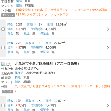
構造
ＲＣ
階数
13階建
西南女学院まで徒歩3分！女性専用です！インターネット使い放題無
料！6号タイプはシックエレガントスタ…
マンション
2
階数
10階
間取り
2K
面積
32.01m
賃料
5.1
万円
管理費等
4,000円
敷金
無
礼金
無
保証金
無
2
階数
7階
間取り
1K
面積
27.62m
賃料
4.8
万円
管理費等
4,000円
敷金
無
礼金
無
保証金
無
北九州市小倉北区高峰町（アズーロ高峰）
西小倉駅
徒歩25分
築年月
2010年09月
(築15年)
構造
木造
階数
2階建
九工大正門より徒歩２４分（１９２０ｍ）家電付！インターネット無料
♪
アパート
2
階数
2階
間取り
1K
面積
19.87m
賃料
2.9
万円
管理費等
1,900円
敷金
無
礼金
無
保証金
無