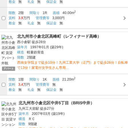
敷金
無
礼金
無
保証金
無
2
階数
2階
間取り
1R
面積
40.00m
賃料
3.9
万円
管理費等
3,000円
敷金
無
礼金
無
保証金
無
北九州市小倉北区高峰町（レフィナード高峰）
西小倉駅
徒歩28分
築年月
1997年01月
(築29年)
構造
軽量鉄骨造
階数
2階建
西南女学院まで徒歩10分！九州工業大学（正門）まで徒歩26分！自転車
で13分！家電付女学生さん専用…
アパート
2
階数
1階
間取り
1K
面積
21.20m
賃料
3.4
万円
管理費等
無
敷金
無
礼金
無
保証金
無
北九州市小倉北区中井5丁目（BRIS中井）
九州工大前駅
徒歩27分
築年月
2007年03月
(築19年)
構造
ＲＣ
階数
9階建