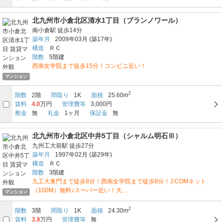
北九州市小倉北区清水1丁目（ブランノワール）
南小倉駅
徒歩14分
築年月
2009年03月
(築17年)
構造
ＲＣ
階数
5階建
西南女学院まで徒歩15分！コンビニ近い！
マンション
2
階数
2階
間取り
1K
面積
25.60m
賃料
4.0
万円
管理費等
3,000円
敷金
無
礼金
1ヶ月
保証金
無
北九州市小倉北区中井5丁目（シャルム明石Ⅲ）
九州工大前駅
徒歩27分
築年月
1997年02月
(築29年)
構造
ＲＣ
階数
3階建
九工大東門まで徒歩8分！西南女学院まで徒歩8分！J:COMネット
（100M）無料♪スーパー近い！大…
マンション
2
階数
3階
間取り
1K
面積
24.30m
賃料
3.9
万円
管理費等
無