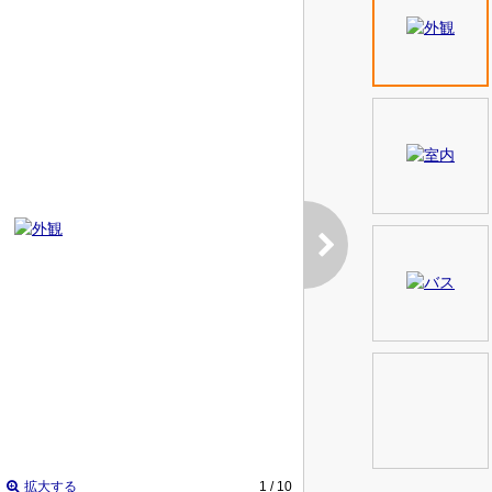
拡大する
1
/ 10