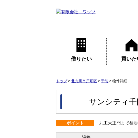
借りたい
買いた
トップ
>
北九州市戸畑区
>
千防
>
物件詳細
サンシティ
ポイント
九工大正門まで徒歩
沿線