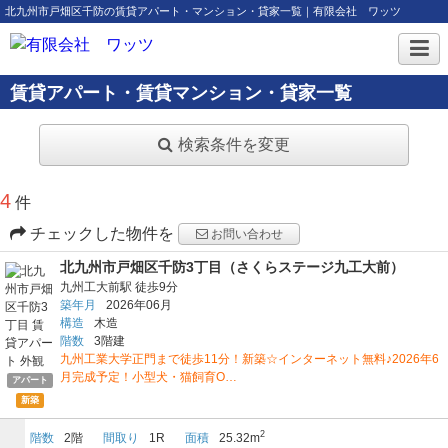
北九州市戸畑区千防の賃貸アパート・マンション・貸家一覧｜有限会社 ワッツ
賃貸アパート・賃貸マンション・貸家一覧
検索条件を変更
4
件
チェックした物件を
お問い合わせ
北九州市戸畑区千防3丁目（さくらステージ九工大前）
九州工大前駅
徒歩9分
築年月
2026年06月
構造
木造
階数
3階建
九州工業大学正門まで徒歩11分！新築☆インターネット無料♪2026年6
月完成予定！小型犬・猫飼育O…
アパート
新築
2
階数
2階
間取り
1R
面積
25.32m