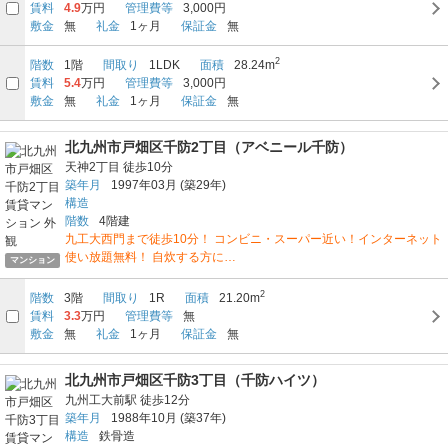
賃料
4.9
万円
管理費等
3,000円
敷金
無
礼金
1ヶ月
保証金
無
2
階数
1階
間取り
1LDK
面積
28.24m
賃料
5.4
万円
管理費等
3,000円
敷金
無
礼金
1ヶ月
保証金
無
北九州市戸畑区千防2丁目（アベニール千防）
天神2丁目
徒歩10分
築年月
1997年03月
(築29年)
構造
階数
4階建
九工大西門まで徒歩10分！ コンビニ・スーパー近い！インターネット
使い放題無料！ 自炊する方に…
マンション
2
階数
3階
間取り
1R
面積
21.20m
賃料
3.3
万円
管理費等
無
敷金
無
礼金
1ヶ月
保証金
無
北九州市戸畑区千防3丁目（千防ハイツ）
九州工大前駅
徒歩12分
築年月
1988年10月
(築37年)
構造
鉄骨造