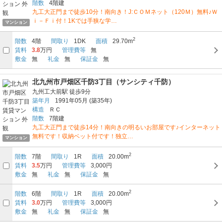
階数
4階建
九工大正門まで徒歩10分！南向き！J:ＣＯＭネット（120Ｍ）無料♪Ｗ
ｉ－Ｆｉ付！1Kでは手狭な学…
マンション
2
階数
4階
間取り
1DK
面積
29.70m
賃料
3.8
万円
管理費等
無
敷金
無
礼金
無
保証金
無
北九州市戸畑区千防3丁目（サンシティ千防）
九州工大前駅
徒歩9分
築年月
1991年05月
(築35年)
構造
ＲＣ
階数
7階建
九工大正門まで徒歩14分！南向きの明るいお部屋です♪インターネット
無料です！収納ベット付です！独立…
マンション
2
階数
7階
間取り
1R
面積
20.00m
賃料
3.5
万円
管理費等
3,000円
敷金
無
礼金
無
保証金
無
2
階数
6階
間取り
1R
面積
20.00m
賃料
3.0
万円
管理費等
3,000円
敷金
無
礼金
無
保証金
無