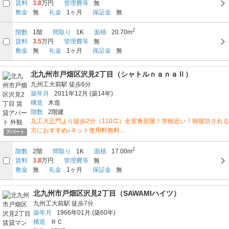
賃料
3.8
万円
管理費等
無
敷金
無
礼金
1ヶ月
保証金
無
2
階数
1階
間取り
1K
面積
20.70m
賃料
3.5
万円
管理費等
無
敷金
無
礼金
1ヶ月
保証金
無
北九州市戸畑区沢見2丁目（シャトルｎａｎａⅡ）
九州工大前駅
徒歩6分
築年月
2011年12月
(築14年)
構造
木造
階数
2階建
九工大正門より徒歩2分（110㍍）全室角部屋！学校近い！朝寝坊される
方におすすめ♪ネット使用料無料…
アパート
2
階数
2階
間取り
1K
面積
17.00m
賃料
3.8
万円
管理費等
無
敷金
無
礼金
1ヶ月
保証金
無
北九州市戸畑区沢見2丁目（SAWAMIハイツ）
九州工大前駅
徒歩7分
築年月
1966年01月
(築60年)
構造
ＲＣ