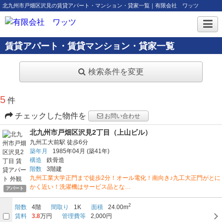
北九州市戸畑区沢見の賃貸アパート・マンション・貸家一覧｜有限会社 ワッツ
賃貸アパート・賃貸マンション・貸家一覧
検索条件を変更
5
件
チェックした物件を
お問い合わせ
北九州市戸畑区沢見2丁目（上山ビル）
九州工大前駅
徒歩6分
築年月
1985年04月
(築41年)
構造
鉄骨造
階数
3階建
九州工業大学正門まで徒歩2分！オール電化！南向き♪九工大正門がとに
かく近い！洗濯機はサービス品とな…
アパート
2
階数
4階
間取り
1K
面積
24.00m
賃料
3.8
万円
管理費等
2,000円