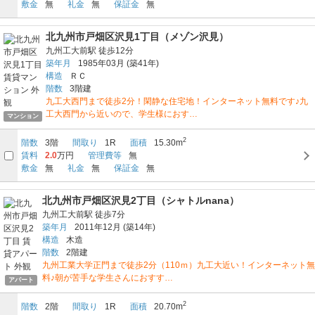
敷金
無
礼金
無
保証金
無
北九州市戸畑区沢見1丁目（メゾン沢見）
九州工大前駅
徒歩12分
築年月
1985年03月
(築41年)
構造
ＲＣ
階数
3階建
九工大西門まで徒歩2分！閑静な住宅地！インターネット無料です♪九
工大西門から近いので、学生様におす…
マンション
2
階数
3階
間取り
1R
面積
15.30m
賃料
2.0
万円
管理費等
無
敷金
無
礼金
無
保証金
無
北九州市戸畑区沢見2丁目（シャトルnana）
九州工大前駅
徒歩7分
築年月
2011年12月
(築14年)
構造
木造
階数
2階建
九州工業大学正門まで徒歩2分（110ｍ）九工大近い！インターネット無
料♪朝が苦手な学生さんにおすす…
アパート
2
階数
2階
間取り
1R
面積
20.70m