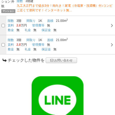
階数
3階建
九工大正門まで徒歩3分！南向き！家電（冷蔵庫・洗濯機）付♪コンビ
ニ近くて便利です！インターネット無…
マンション
2
階数
3階
間取り
1K
面積
21.00m
賃料
2.8
万円
管理費等
無
敷金
無
礼金
無
保証金
無
2
階数
3階
間取り
1K
面積
21.00m
賃料
2.8
万円
管理費等
無
敷金
無
礼金
無
保証金
無
チェックした物件を
お問い合わせ