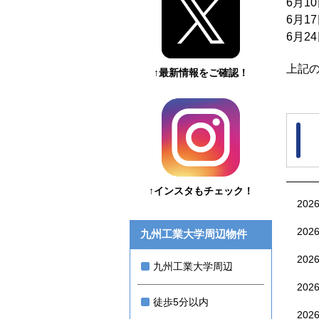
6月1
6月1
6月2
上記
↑最新情報をご確認！
↑インスタもチェック！
202
202
九州工業大学周辺物件
202
九州工業大学周辺
202
徒歩5分以内
202