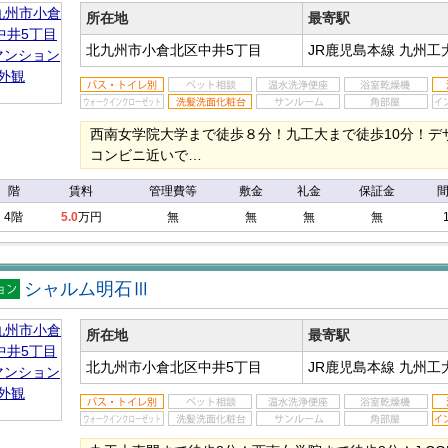
ン
所在地
最寄駅
北九州市小倉北区中井5丁目
JR鹿児島本線 九州
西南女学院大学まで徒歩８分！九工大まで徒歩10分！デ
コンビニ近いで…
階
賃料
管理費等
敷金
礼金
保証金
4階
5.0
万円
無
無
無
無
シャルム明石Ⅲ
マン
ン
所在地
最寄駅
北九州市小倉北区中井5丁目
JR鹿児島本線 九州