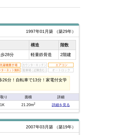
1997年01月築
（築29年）
構造
階数
歩28分
軽量鉄骨造
2階建
26分！自転車で13分！家電付女学
間取り
面積
詳細
2
1K
21.20m
詳細を見る
2007年03月築
（築19年）