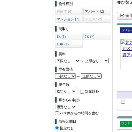
物件の条件で絞り込む
並び替
物件種別
戸建て (0)
アパート (2)
全
マンション (7)
テラスハウ
ス (0)
間取り
賃貸
1R (1)
1K (7)
ート
1DK (1)
賃料
～
専有面積
～
築年数
新築以外
駅からの徒歩
バス停からの時間を含む
情報公開日
指定なし
賃貸