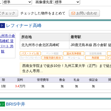
え
画像優先度
てチェック
チェックした物件をまとめて
お問い合わせ
レフィナード高峰
アパ
所在地
最寄駅
北九州市小倉北区高峰町
JR鹿児島本線 西小倉駅
徒
西南女学院まで徒歩10分！九州工業大学（正門）まで徒歩
生さん専用…
階
賃料
管理費等
敷金
礼金
保証金
1階
3.4
万円
無
無
無
無
BRIS中井
マン