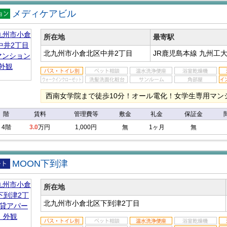
メディケアビル
マン
ン
所在地
最寄駅
北九州市小倉北区中井2丁目
JR鹿児島本線 九州工
西南女学院まで徒歩10分！オール電化！女学生専用マン
階
賃料
管理費等
敷金
礼金
保証金
4階
3.0
万円
1,000円
無
1ヶ月
無
MOON下到津
アパ
所在地
北九州市小倉北区下到津2丁目