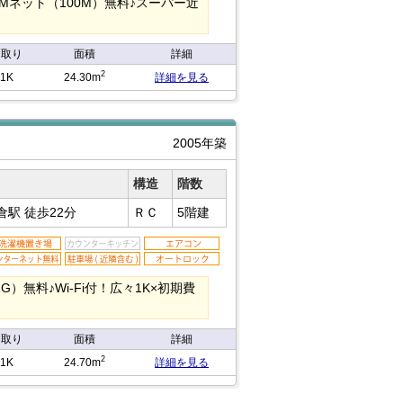
Mネット（100M）無料♪スーパー近
間取り
面積
詳細
2
1K
24.30m
詳細を見る
2005年築
構造
階数
小倉駅
徒歩22分
ＲＣ
5階建
無料♪Wi-Fi付！広々1K×初期費
間取り
面積
詳細
2
1K
24.70m
詳細を見る