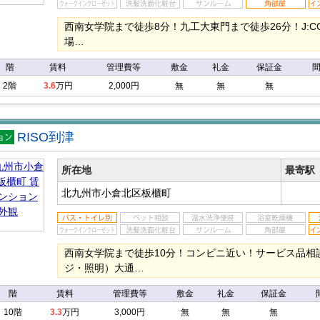
西南女学院まで徒歩8分！九工大東門まで徒歩26分！J:COM
場…
階
賃料
管理費等
敷金
礼金
保証金
2階
3.6
万円
2,000円
無
無
無
RISO到津
マン
ン
所在地
最寄駅
北九州市小倉北区板櫃町
西南女学院まで徒歩10分！コンビニ近い！サービス品相
ジ・照明）大通…
階
賃料
管理費等
敷金
礼金
保証金
10階
3.3
万円
3,000円
無
無
無