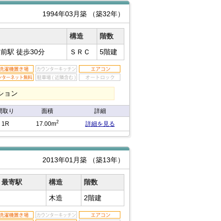
1994年03月築
（築32年）
構造
階数
大前駅
徒歩30分
ＳＲＣ
5階建
ション
間取り
面積
詳細
2
1R
17.00m
詳細を見る
2013年01月築
（築13年）
最寄駅
構造
階数
木造
2階建