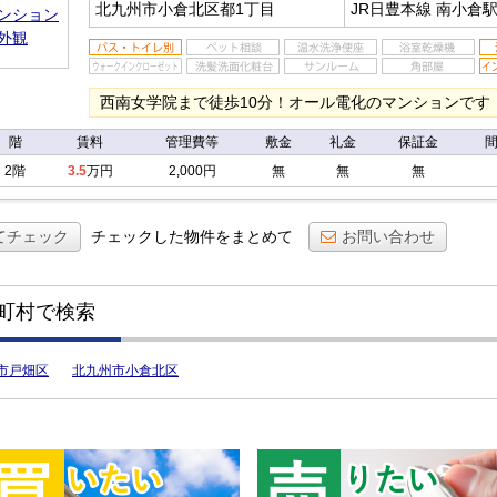
北九州市小倉北区都1丁目
JR日豊本線 南小倉
西南女学院まで徒歩10分！オール電化のマンションです
階
賃料
管理費等
敷金
礼金
保証金
2階
3.5
万円
2,000円
無
無
無
てチェック
チェックした物件をまとめて
お問い合わせ
町村で検索
市戸畑区
北九州市小倉北区