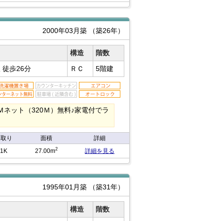
2000年03月築
（築26年）
構造
階数
駅
徒歩26分
ＲＣ
5階建
ネット（320Ｍ）無料♪家電付でラ
間取り
面積
詳細
2
1K
27.00m
詳細を見る
1995年01月築
（築31年）
構造
階数