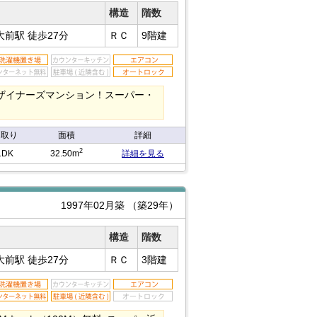
構造
階数
工大前駅
徒歩27分
ＲＣ
9階建
ザイナーズマンション！スーパー・
間取り
面積
詳細
2
1DK
32.50m
詳細を見る
1997年02月築
（築29年）
構造
階数
工大前駅
徒歩27分
ＲＣ
3階建