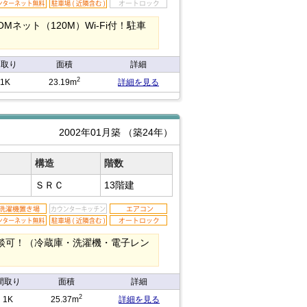
ネット（120M）Wi-Fi付！駐車
間取り
面積
詳細
2
1K
23.19m
詳細を見る
2002年01月築
（築24年）
構造
階数
ＳＲＣ
13階建
談可！（冷蔵庫・洗濯機・電子レン
間取り
面積
詳細
2
1K
25.37m
詳細を見る