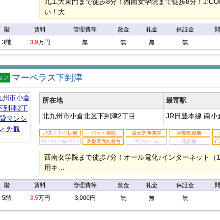
九工大東門まで徒歩8分！西南女学院まで徒歩8分！J:CO
い！大…
階
賃料
管理費等
敷金
礼金
保証金
3階
3.9
万円
無
無
無
無
マーベラス下到津
マン
ン
所在地
最寄駅
北九州市小倉北区下到津2丁目
JR日豊本線 南
西南女学院まで徒歩7分！オール電化♪インターネット（1G）
用キ…
階
賃料
管理費等
敷金
礼金
保証金
5階
3.5
万円
3,000円
無
無
無