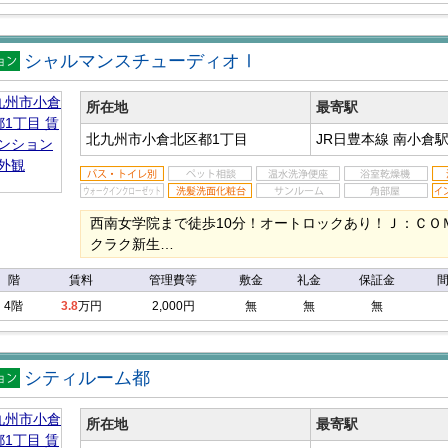
シャルマンスチューディオⅠ
マン
ン
所在地
最寄駅
北九州市小倉北区都1丁目
JR日豊本線 南小倉
西南女学院まで徒歩10分！オートロックあり！Ｊ：ＣＯＭ
クラク新生…
階
賃料
管理費等
敷金
礼金
保証金
4階
3.8
万円
2,000円
無
無
無
シティルーム都
マン
ン
所在地
最寄駅