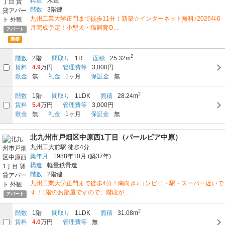
構造
木造
階数
3階建
九州工業大学正門まで徒歩11分！新築☆インターネット無料♪2026年6
月完成予定！小型犬・猫飼育O…
アパート
新築
2
階数
2階
間取り
1R
面積
25.32m
賃料
4.9
万円
管理費等
3,000円
敷金
無
礼金
1ヶ月
保証金
無
2
階数
1階
間取り
1LDK
面積
28.24m
賃料
5.4
万円
管理費等
3,000円
敷金
無
礼金
1ヶ月
保証金
無
北九州市戸畑区中原西1丁目（パールピア中原）
九州工大前駅
徒歩4分
築年月
1988年10月
(築37年)
構造
軽量鉄骨造
階数
2階建
九州工業大学正門まで徒歩4分！南向き♪コンビニ・駅・スーパー近いで
す！1階のお部屋ですので、階段が…
アパート
2
階数
1階
間取り
1LDK
面積
31.08m
賃料
4.0
万円
管理費等
無