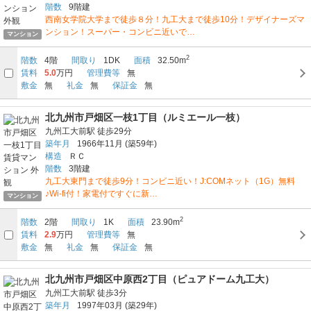
階数
9階建
西南女学院大学まで徒歩８分！九工大まで徒歩10分！デザイナーズマ
ンション！スーパー・コンビニ近いで…
マンション
2
階数
4階
間取り
1DK
面積
32.50m
賃料
5.0
万円
管理費等
無
敷金
無
礼金
無
保証金
無
北九州市戸畑区一枝1丁目（ルミエール一枝）
九州工大前駅
徒歩29分
築年月
1966年11月
(築59年)
構造
ＲＣ
階数
3階建
九工大東門まで徒歩9分！コンビニ近い！J:COMネット（1G）無料
♪Wi-fi付！家電付ですぐに新…
マンション
2
階数
2階
間取り
1K
面積
23.90m
賃料
2.9
万円
管理費等
無
敷金
無
礼金
無
保証金
無
北九州市戸畑区中原西2丁目（ピュアドーム九工大）
九州工大前駅
徒歩3分
築年月
1997年03月
(築29年)