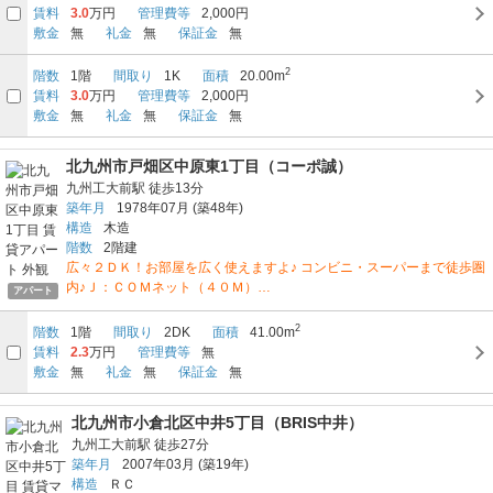
賃料
3.0
万円
管理費等
2,000円
敷金
無
礼金
無
保証金
無
2
階数
1階
間取り
1K
面積
20.00m
賃料
3.0
万円
管理費等
2,000円
敷金
無
礼金
無
保証金
無
北九州市戸畑区中原東1丁目（コーポ誠）
九州工大前駅
徒歩13分
築年月
1978年07月
(築48年)
構造
木造
階数
2階建
広々２ＤＫ！お部屋を広く使えますよ♪ コンビニ・スーパーまで徒歩圏
内♪Ｊ：ＣＯＭネット（４０Ｍ）…
アパート
2
階数
1階
間取り
2DK
面積
41.00m
賃料
2.3
万円
管理費等
無
敷金
無
礼金
無
保証金
無
北九州市小倉北区中井5丁目（BRIS中井）
九州工大前駅
徒歩27分
築年月
2007年03月
(築19年)
構造
ＲＣ