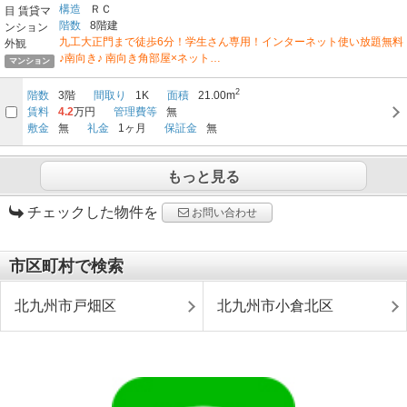
構造
ＲＣ
階数
8階建
九工大正門まで徒歩6分！学生さん専用！インターネット使い放題無料
♪南向き♪ 南向き角部屋×ネット…
マンション
2
階数
3階
間取り
1K
面積
21.00m
賃料
4.2
万円
管理費等
無
敷金
無
礼金
1ヶ月
保証金
無
もっと見る
チェックした物件を
お問い合わせ
市区町村で検索
北九州市戸畑区
北九州市小倉北区