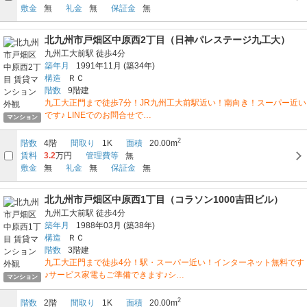
敷金
無
礼金
無
保証金
無
北九州市戸畑区中原西2丁目（日神パレステージ九工大）
九州工大前駅
徒歩4分
築年月
1991年11月
(築34年)
構造
ＲＣ
階数
9階建
九工大正門まで徒歩7分！JR九州工大前駅近い！南向き！スーパー近い
です♪ LINEでのお問合せで…
マンション
2
階数
4階
間取り
1K
面積
20.00m
賃料
3.2
万円
管理費等
無
敷金
無
礼金
無
保証金
無
北九州市戸畑区中原西1丁目（コラソン1000吉田ビル）
九州工大前駅
徒歩4分
築年月
1988年03月
(築38年)
構造
ＲＣ
階数
3階建
九工大正門まで徒歩4分！駅・スーパー近い！インターネット無料です
♪サービス家電もご準備できます♪シ…
マンション
2
階数
2階
間取り
1K
面積
20.00m