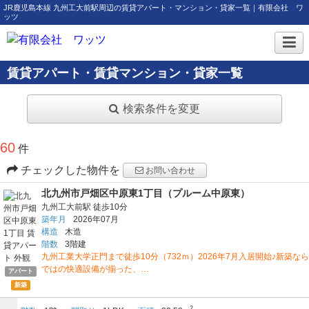
JR鹿児島本線 九州工大前駅周辺の賃貸アパート・マンション・貸家一覧｜有限会社 ワ
ッツ
賃貸アパート・賃貸マンション・貸家一覧
検索条件を変更
60
件
チェックした物件を
お問い合わせ
北九州市戸畑区中原東1丁目（プルーム中原東）
九州工大前駅
徒歩10分
築年月
2026年07月
構造
木造
階数
3階建
九州工業大学正門まで徒歩10分（732ｍ）2026年7月入居開始♪新築なら
ではの快適設備が揃った、…
アパート
新築
2