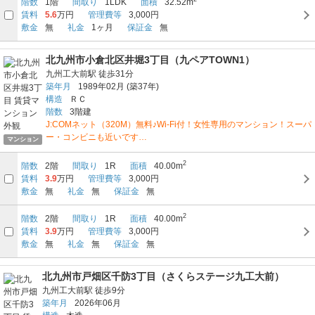
階数
1階
間取り
1LDK
面積
32.52m
賃料
5.6
万円
管理費等
3,000円
敷金
無
礼金
1ヶ月
保証金
無
北九州市小倉北区井堀3丁目（九ペアTOWN1）
九州工大前駅
徒歩31分
築年月
1989年02月
(築37年)
構造
ＲＣ
階数
3階建
J:COMネット（320M）無料♪Wi-Fi付！女性専用のマンション！スーパ
ー・コンビニも近いです…
マンション
2
階数
2階
間取り
1R
面積
40.00m
賃料
3.9
万円
管理費等
3,000円
敷金
無
礼金
無
保証金
無
2
階数
2階
間取り
1R
面積
40.00m
賃料
3.9
万円
管理費等
3,000円
敷金
無
礼金
無
保証金
無
北九州市戸畑区千防3丁目（さくらステージ九工大前）
九州工大前駅
徒歩9分
築年月
2026年06月