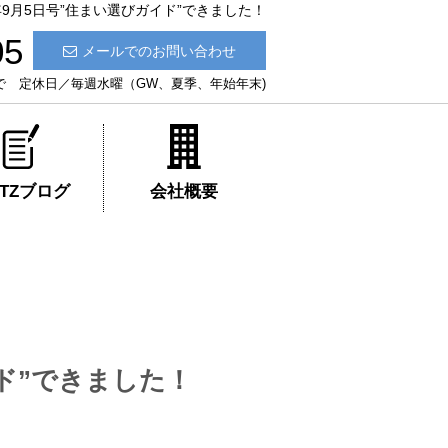
年9月5日号”住まい選びガイド”できました！
05
メールでのお問い合わせ
:30まで 定休日／毎週水曜（GW、夏季、年始年末)
ATZブログ
会社概要
イド”できました！