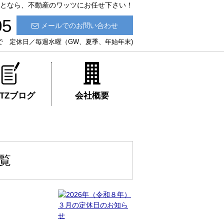
貸ことなら、不動産のワッツにお任せ下さい！
05
メールでのお問い合わせ
:30まで 定休日／毎週水曜（GW、夏季、年始年末)
ATZブログ
会社概要
一覧