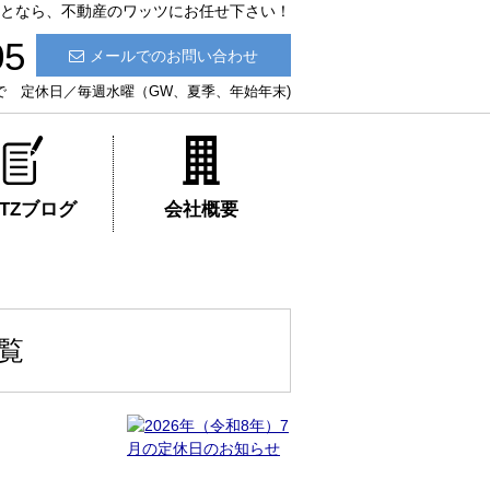
貸ことなら、不動産のワッツにお任せ下さい！
05
メールでのお問い合わせ
:30まで 定休日／毎週水曜（GW、夏季、年始年末)
ATZブログ
会社概要
一覧